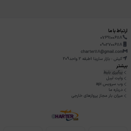
ارتباط با ما
07691006118
09027006118
charter118@gmail.com
کیش : بازار سارینا 1طبقه 2 واحد209
بیشتر
پیگیری بلیط
وایت لیبل
وب سرویس api
درباره ما
میزان بار مجاز پروازهای خارجی