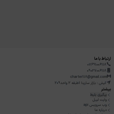
ارتباط با ما
07691006118
09027006118
charter118@gmail.com
کیش : بازار سارینا 1طبقه 2 واحد209
بیشتر
پیگیری بلیط
وایت لیبل
وب سرویس api
درباره ما