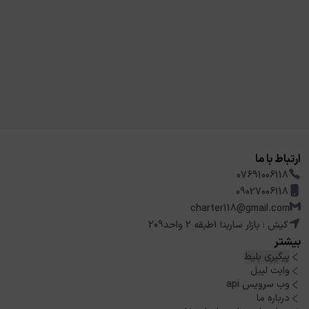
ارتباط با ما
07691006118
09027006118
charter118@gmail.com
کیش : بازار سارینا 1طبقه 2 واحد209
بیشتر
پیگیری بلیط
وایت لیبل
وب سرویس api
درباره ما