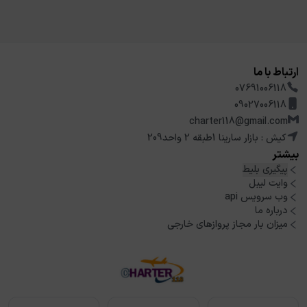
ارتباط با ما
07691006118
09027006118
charter118@gmail.com
کیش : بازار سارینا 1طبقه 2 واحد209
بیشتر
پیگیری بلیط
وایت لیبل
وب سرویس api
درباره ما
میزان بار مجاز پروازهای خارجی