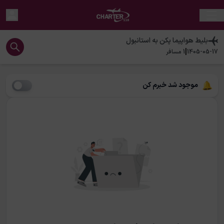
بلیط هواپیما
پکن
به
استانبول
|
1405-05-17
1
مسافر
موجود شد خبرم کن