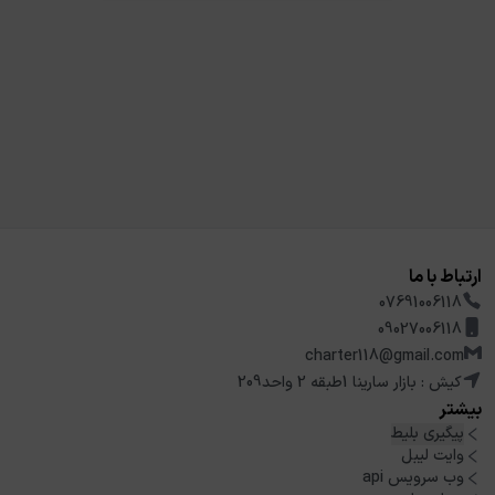
ارتباط با ما
07691006118
09027006118
charter118@gmail.com
کیش : بازار سارینا 1طبقه 2 واحد209
بیشتر
پیگیری بلیط
وایت لیبل
وب سرویس api