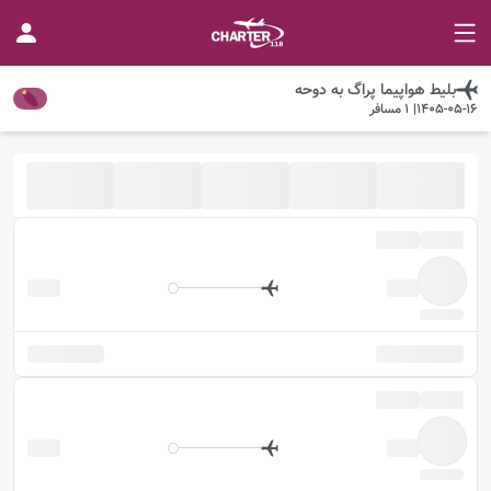
بلیط هواپیما
پراگ
به
دوحه
1405-05-16
|
1
مسافر