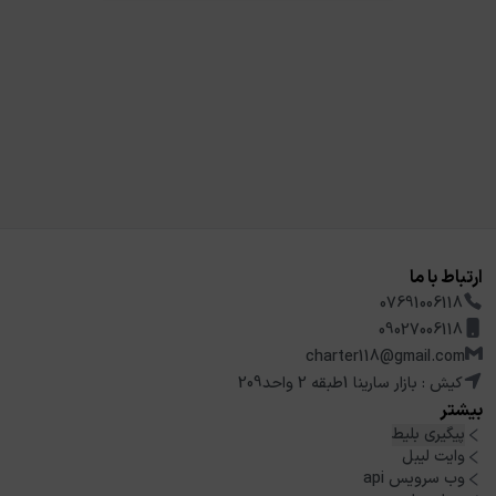
ارتباط با ما
07691006118
09027006118
charter118@gmail.com
کیش : بازار سارینا 1طبقه 2 واحد209
بیشتر
پیگیری بلیط
وایت لیبل
وب سرویس api