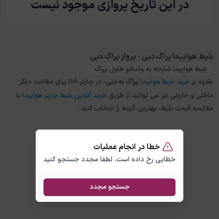
در این تاریخ پروازی موجود نیست
بلیط هواپیما پراگ دبی - پرواز پراگ دبی
بلیط هواپیما شارجه به واسلاو هاول پراگ
علاوه بر
خرید بلیط هواپیما
پراگ
به
دبی
، در چارتر 118 برای مقاصد دیگر
داخلی و خارجی نیز می توانید از طریق
خرید آنلاین بلیط چارتر هواپیما
با
مقایسه قیمت بلیط، بهترین گزینه را انتخاب کنید .
خطا در انجام عملیات
خطایی رخ داده است. لطفا مجدد جستجو کنید
جستجو مجدد