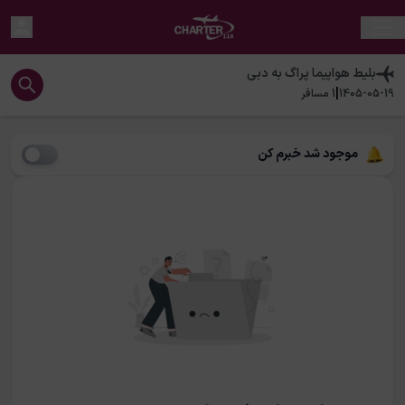
بلیط هواپیما
پراگ
به
دبی
|
1405-05-19
1
مسافر
موجود شد خبرم کن