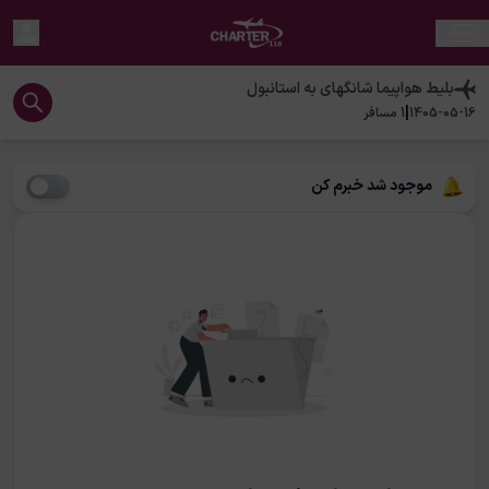
بلیط هواپیما
شانگهای
به
استانبول
|
1405-05-16
1
مسافر
موجود شد خبرم کن