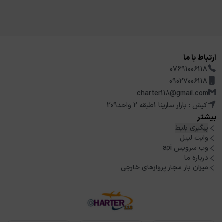
ارتباط با ما
07691006118
09027006118
charter118@gmail.com
کیش : بازار سارینا 1طبقه 2 واحد209
بیشتر
پیگیری بلیط
وایت لیبل
وب سرویس api
درباره ما
میزان بار مجاز پروازهای خارجی