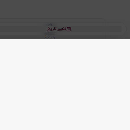
تغییر تاریخ
بلیط هواپیما
بلیط هواپیما تهران مشهد
بلیط چارتر
بلیط هواپیما تهران استانبول
رز
بیشتر
کلیه حقوق این سرویس (وب‌سایت و اپلیکیشن‌های موبایل) محفوظ و متعلق به
ما دنیا را نزدیکتر می کنیم
(
نسخه
2.8.0)