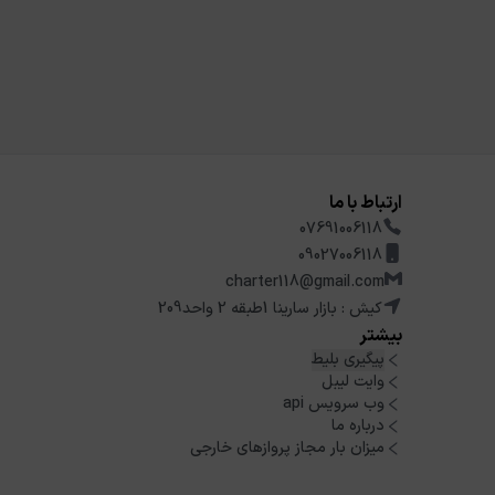
ارتباط با ما
07691006118
09027006118
charter118@gmail.com
کیش : بازار سارینا 1طبقه 2 واحد209
بیشتر
پیگیری بلیط
وایت لیبل
وب سرویس api
درباره ما
میزان بار مجاز پروازهای خارجی