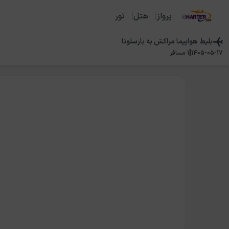
پرواز
هتل
تور
بلیط هواپیما
مراکش
به
بارسلونا
|
1405-05-17
1
مسافر