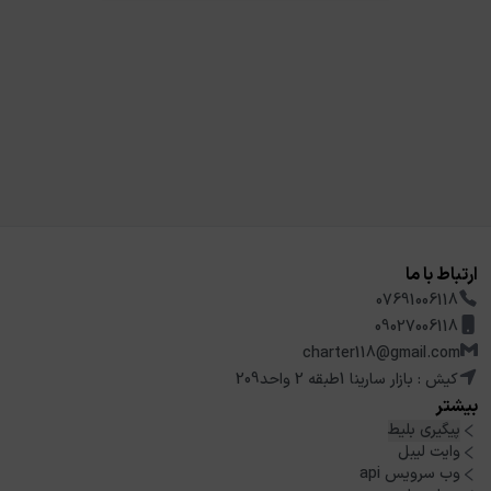
ارتباط با ما
07691006118
09027006118
charter118@gmail.com
کیش : بازار سارینا 1طبقه 2 واحد209
بیشتر
پیگیری بلیط
وایت لیبل
وب سرویس api