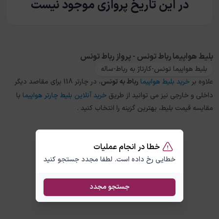
در این تاریخ پروازی موجود نیست
بلیط هواپیما رباط تونس - پرواز رباط تونس
بلیط هواپیما تونس-کارتاژ به رباط-ساله
علاوه بر
خرید بلیط هواپیما
رباط
به
تونس
، در چارتر 118 برای مقاصد دیگر
داخلی و خارجی نیز می توانید از طریق
خرید آنلاین بلیط چارتر هواپیما
با
مقایسه قیمت بلیط، بهترین گزینه را انتخاب کنید .
خطا در انجام عملیات
خطایی رخ داده است. لطفا مجدد جستجو کنید
جستجو مجدد