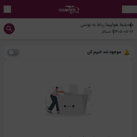
بلیط هواپیما
رباط
به
تونس
|
1405-05-17
1
مسافر
موجود شد خبرم کن