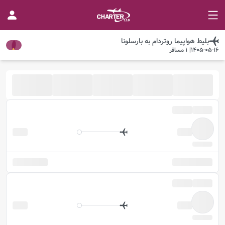
بلیط هواپیما
روتردام
به
بارسلونا
1405-05-16
|
1
مسافر