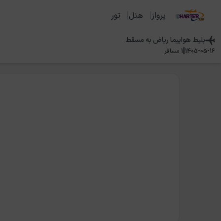
پرواز
هتل
تور
بلیط هواپیما
ریاض
به
مسقط
|
1405-05-16
1
مسافر