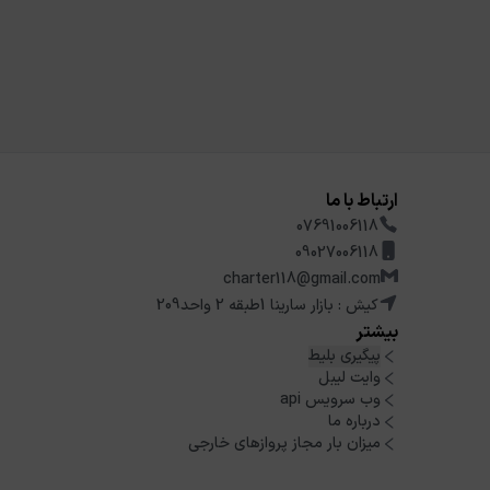
ارتباط با ما
07691006118
09027006118
charter118@gmail.com
کیش : بازار سارینا 1طبقه 2 واحد209
بیشتر
پیگیری بلیط
وایت لیبل
وب سرویس api
درباره ما
میزان بار مجاز پروازهای خارجی