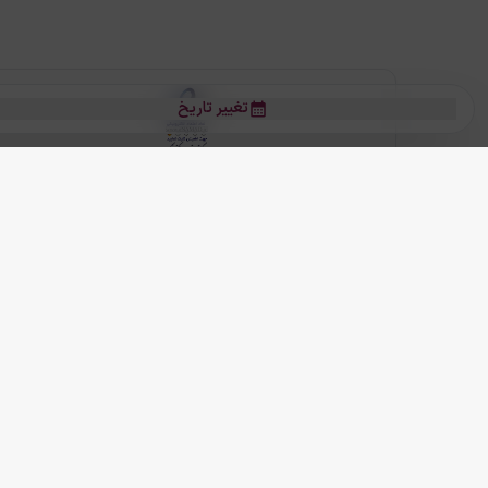
تغییر تاریخ
بلیط هواپیما
بلیط هواپیما تهران مشهد
بلیط چارتر
بلیط هواپیما تهران استانبول
رز
بیشتر
کلیه حقوق این سرویس (وب‌سایت و اپلیکیشن‌های موبایل) محفوظ و متعلق به
ما دنیا را نزدیکتر می کنیم
(
نسخه
2.8.0)