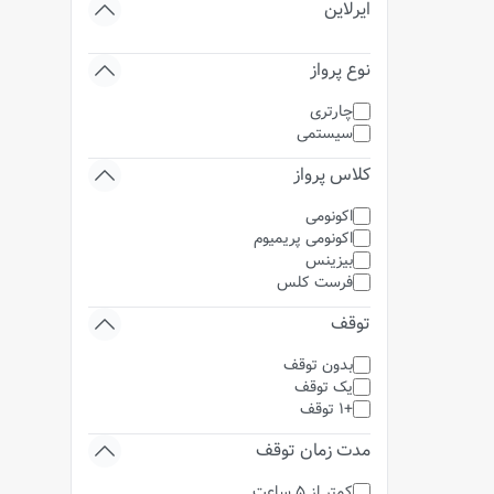
ایرلاین
نوع پرواز
چارتری
سیستمی
کلاس پرواز
اکونومی
اکونومی پریمیوم
بیزینس
فرست کلس
توقف
بدون توقف
یک توقف
+1 توقف
مدت زمان توقف
کمتر از 5 ساعت