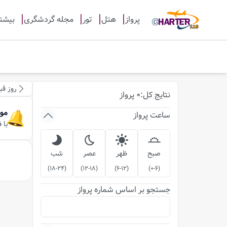
پرواز
هتل
تور
مجله گردشگری
بیشت
روز قب
نتایج
کل
:
0
پرواز
مو
ساعت پرواز
با 
صبح
ظهر
عصر
شب
)
18-24
(
)
12-18
(
)
6-12
(
)
0-6
(
جستجو بر اساس شماره پرواز