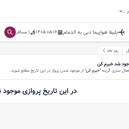
ر
...
بلیط هواپیما
دبی
به
الدمام
1405-05-16
1
مسافر
ل
روز بعد
جود شد خبرم کن
فعال سازی گزینه
"خبرم کن"
از موجود شدن پرواز در این تاریخ مطلع شوید.
در این تاریخ پروازی موجود