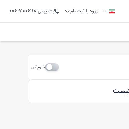
ورود یا ثبت نام
پشتیبانی
:
076.91006118
خبرم کن
 نیست