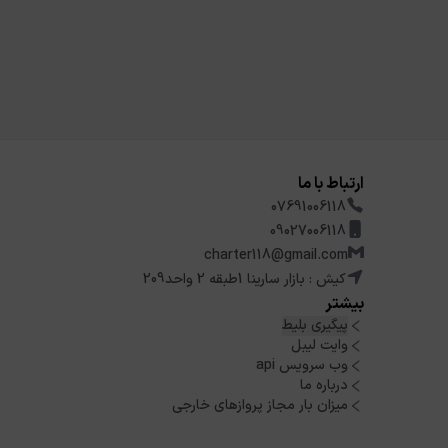
ارتباط با ما
07691006118
09027006118
charter118@gmail.com
کیش : بازار سارینا 1طبقه 2 واحد209
بیشتر
پیگیری بلیط
وایت لیبل
وب سرویس api
درباره ما
میزان بار مجاز پروازهای خارجی