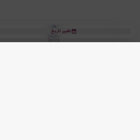
تغییر تاریخ
بلیط هواپیما
بلیط هواپیما تهران مشهد
بلیط چارتر
بلیط هواپیما تهران استانبول
رز
بیشتر
کلیه حقوق این سرویس (وب‌سایت و اپلیکیشن‌های موبایل) محفوظ و متعلق به
ما دنیا را نزدیکتر می کنیم
(
نسخه
2.8.0)