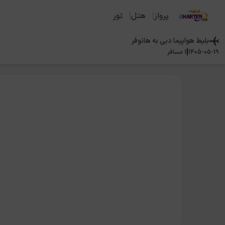
پرواز
هتل
تور
بلیط هواپیما
دبی
به
هانوفر
|
1405-05-19
1
مسافر