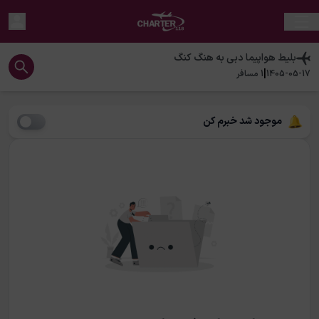
بلیط هواپیما
دبی
به
هنگ کنگ
|
1405-05-17
1
مسافر
موجود شد خبرم کن