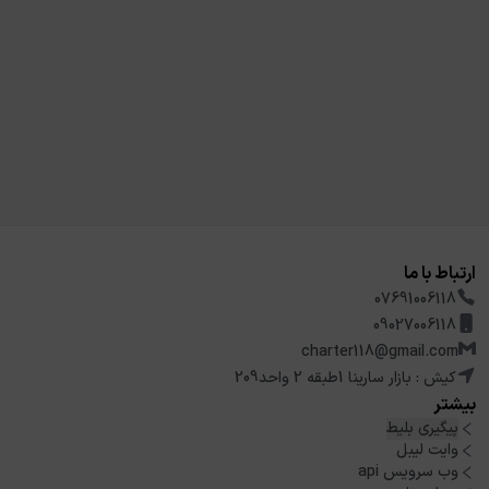
ارتباط با ما
07691006118
09027006118
charter118@gmail.com
کیش : بازار سارینا 1طبقه 2 واحد209
بیشتر
پیگیری بلیط
وایت لیبل
وب سرویس api