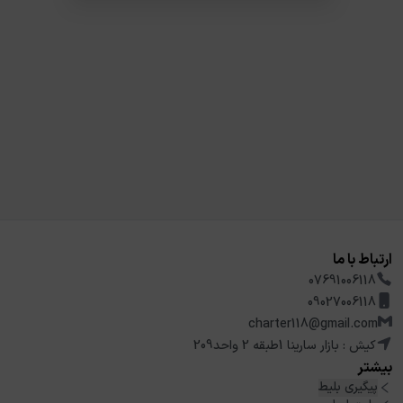
ارتباط با ما
07691006118
09027006118
charter118@gmail.com
کیش : بازار سارینا 1طبقه 2 واحد209
بیشتر
پیگیری بلیط