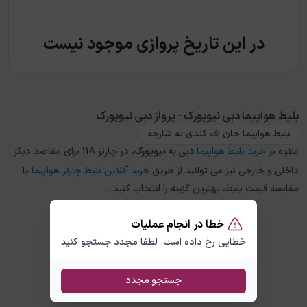
در این تاریخ پروازی موجود نیست
بلیط هواپیما دبی نیویورک - پرواز دبی نیویورک
بلیط هواپیما جان اف کندی به شارجه
علاوه بر
خرید بلیط هواپیما
دبی
به
نیویورک
، در چارتر 118 برای مقاصد دیگر
داخلی و خارجی نیز می توانید از طریق
خرید آنلاین بلیط چارتر هواپیما
با
مقایسه قیمت بلیط، بهترین گزینه را انتخاب کنید .
خطا در انجام عملیات
خطایی رخ داده است. لطفا مجدد جستجو کنید
جستجو مجدد