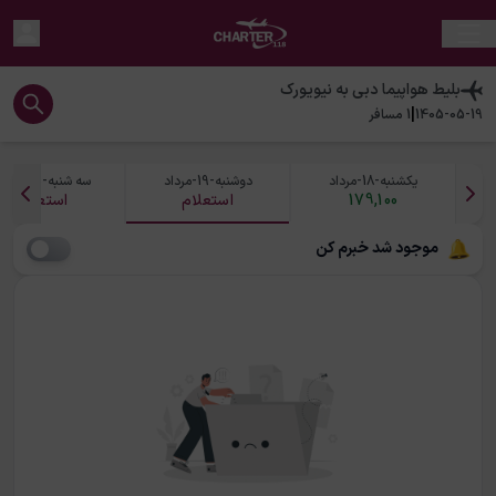
بلیط هواپیما
دبی
به
نیویورک
|
1405-05-19
1
مسافر
یکشنبه-18-مرداد
دوشنبه-19-مرداد
سه شنبه-20-مرداد
179,100
استعلام
استعلام
موجود شد خبرم کن