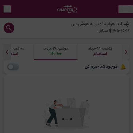
بلیط هواپیما
دبی
به
هوشی‌مین
|
1405-05-19
1
مسافر
یکشنبه-18-مرداد
دوشنبه-19-مرداد
سه شنبه-20-مرداد
استعلام
94,900
استعلام
موجود شد خبرم کن