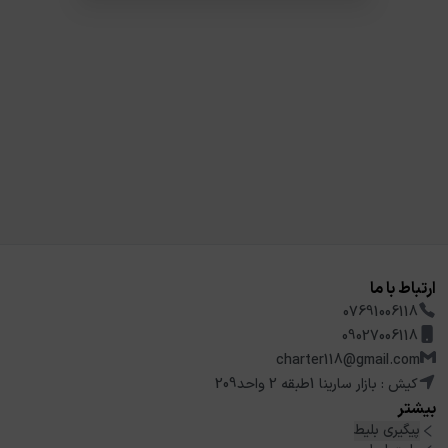
ارتباط با ما
07691006118
09027006118
charter118@gmail.com
کیش : بازار سارینا 1طبقه 2 واحد209
بیشتر
پیگیری بلیط