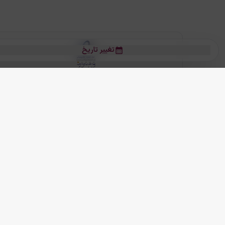
تغییر تاریخ
بلیط هواپیما
بلیط هواپیما تهران مشهد
بلیط چارتر
بلیط هواپیما تهران استانبول
رز
بیشتر
کلیه حقوق این سرویس (وب‌سایت و اپلیکیشن‌های موبایل) محفوظ و متعلق به
ما دنیا را نزدیکتر می کنیم
(
نسخه
2.8.0)