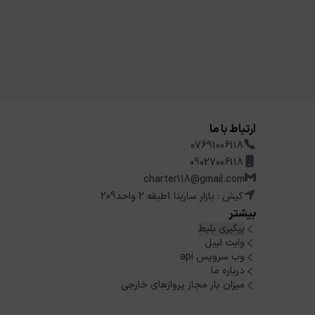
ارتباط با ما
07691006118
09027006118
charter118@gmail.com
کیش : بازار سارینا 1طبقه 2 واحد209
بیشتر
پیگیری بلیط
وایت لیبل
وب سرویس api
درباره ما
میزان بار مجاز پروازهای خارجی