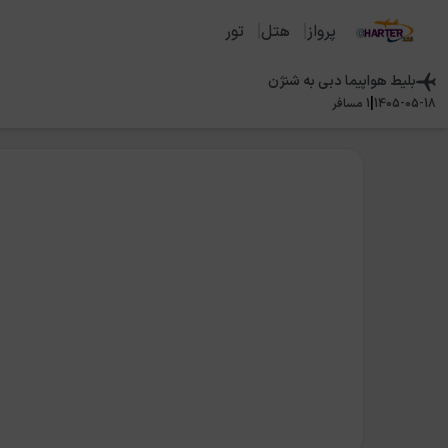
پرواز
هتل
تور
بلیط هواپیما
دبی
به
شنژن
|
1405-05-18
1
مسافر