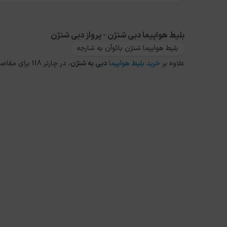
بلیط هواپیما دبی شنژن - پرواز دبی شنژن
بلیط هواپیما شنژن بائوآن به شارجه
علاوه بر
خرید بلیط هواپیما
دبی
به
شنژن
، در چارتر 118 برای مقاصد دیگر داخلی و خارجی نیز می توانید از طریق