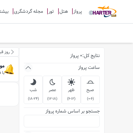
پرواز
هتل
تور
مجله گردشگری
بیشت
روز قب
نتایج
کل
:
0
پرواز
مو
ساعت پرواز
با 
صبح
ظهر
عصر
شب
)
18-24
(
)
12-18
(
)
6-12
(
)
0-6
(
جستجو بر اساس شماره پرواز