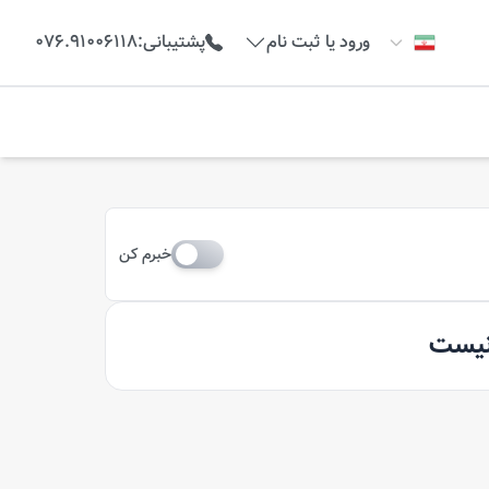
ورود یا ثبت نام
پشتیبانی
:
076.91006118
خبرم کن
 نیست