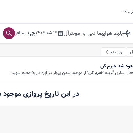
ر
...
بلیط هواپیما
دبی
به
مونترآل
1405-05-16
1
مسافر
ل
روز بعد
جود شد خبرم کن
فعال سازی گزینه
"خبرم کن"
از موجود شدن پرواز در این تاریخ مطلع شوید.
در این تاریخ پروازی موجود