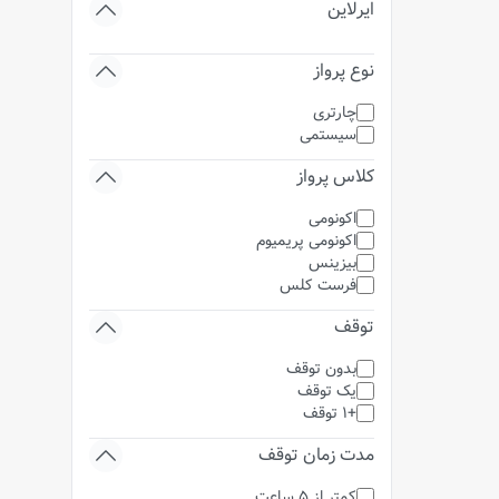
ایرلاین
نوع پرواز
چارتری
سیستمی
کلاس پرواز
اکونومی
اکونومی پریمیوم
بیزینس
فرست کلس
توقف
بدون توقف
یک توقف
+1 توقف
مدت زمان توقف
کمتر از 5 ساعت