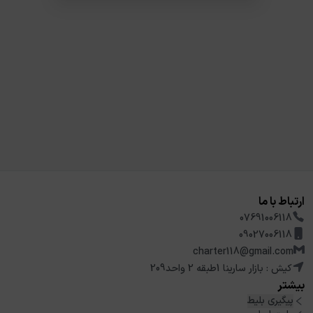
ارتباط با ما
07691006118
09027006118
charter118@gmail.com
کیش : بازار سارینا 1طبقه 2 واحد209
بیشتر
پیگیری بلیط