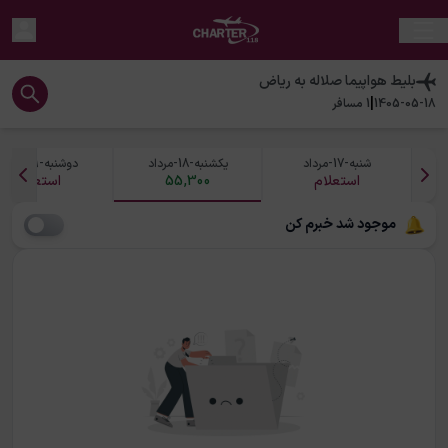
بلیط هواپیما
صلاله
به
ریاض
|
1405-05-18
1
مسافر
شنبه-17-مرداد
یکشنبه-18-مرداد
دوشنبه-19-مرداد
استعلام
55,300
استعلام
موجود شد خبرم کن