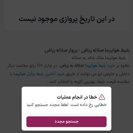
در این تاریخ پروازی موجود نیست
بلیط هواپیما صلاله ریاض - پرواز صلاله ریاض
بلیط هواپیما ملک خالد به صلاله
علاوه بر
خرید بلیط هواپیما
صلاله
به
ریاض
، در چارتر 118 برای مقاصد دیگر
داخلی و خارجی نیز می توانید از طریق
خرید آنلاین بلیط چارتر هواپیما
با
مقایسه قیمت بلیط، بهترین گزینه را انتخاب کنید .
خطا در انجام عملیات
خطایی رخ داده است. لطفا مجدد جستجو کنید
جستجو مجدد