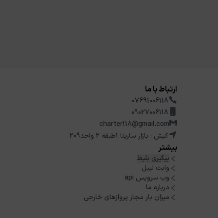
ارتباط با ما
07691006118
09027006118
charter118@gmail.com
کیش : بازار سارینا 1طبقه 2 واحد209
بیشتر
پیگیری بلیط
وایت لیبل
وب سرویس api
درباره ما
میزان بار مجاز پروازهای خارجی