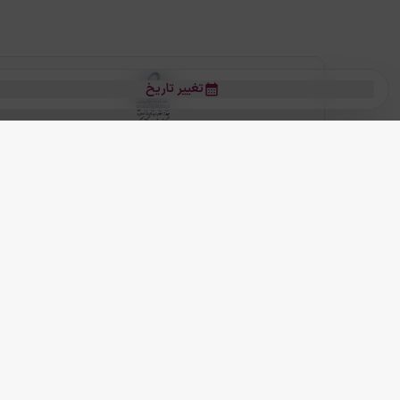
تغییر تاریخ
بلیط هواپیما
بلیط هواپیما تهران مشهد
بلیط چارتر
بلیط هواپیما تهران استانبول
رز
بیشتر
کلیه حقوق این سرویس (وب‌سایت و اپلیکیشن‌های موبایل) محفوظ و متعلق به
ما دنیا را نزدیکتر می کنیم
(
نسخه
2.8.0)