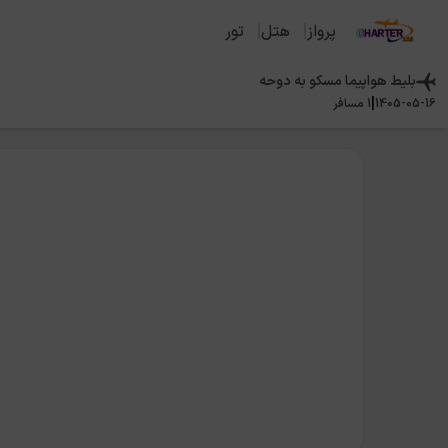
پرواز
هتل
تور
بلیط هواپیما
مسکو
به
دوحه
|
1405-05-16
1
مسافر