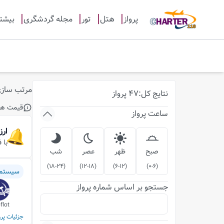
پرواز
هتل
تور
مجله گردشگری
بیشت
مرتب ساز
نتایج
کل
:
47
پرواز
قیمت ها
ساعت پرواز
ارز
با 
صبح
ظهر
عصر
شب
)
18-24
(
)
12-18
(
)
6-12
(
)
0-6
(
سیستم
جستجو بر اساس شماره پرواز
flot
جزئیات پرو