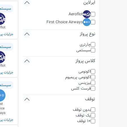
ایرلاین
سیستم
Aeroflot
First Choice Airways
flot
نوع پرواز
جزئیات پرو
چارتری
سیستم
سیستمی
کلاس پرواز
flot
اکونومی
جزئیات پرو
اکونومی پریمیوم
بیزینس
سیستم
فرست کلس
توقف
rst
ice
بدون توقف
ways
یک توقف
جزئیات پرو
+1 توقف