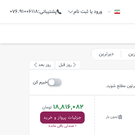
ورود یا ثبت نام
پشتیبانی
:
076.91006118
رین
دیرترین
روز قبل
روز بعد
خبرم کن
ظرتون مطلع شوید.
18,816,082
تومان
بدون بار
جزئیات پرواز و خرید
1
صندلی باقی مانده