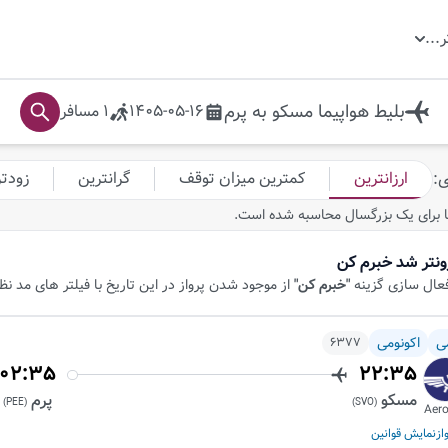
ر
...
بلیط هواپیما
مسکو
به
پرم
1405-05-16
1
مسافر
ارزانترین
کمترین میزان توقف
گرانترین
زودت
ی
:
 برای یک بزرگسال محاسبه شده است.
ونتر شد خبرم کن
فعال سازی گزینه
"خبرم کن"
از موجود شدن پرواز در این تاریخ با فیلتر های مد ن
ی
اکونومی
6377
02:35
22:35
مسکو
پرم
)
PEE
(
)
SVO
(
Aero
از
نمایش قوانین