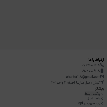
ارتباط با ما
07691006118
09027006118
charter118@gmail.com
کیش : بازار سارینا 1طبقه 2 واحد209
بیشتر
پیگیری بلیط
وایت لیبل
وب سرویس api