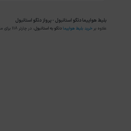
بلیط هواپیما دئگو استانبول - پرواز دئگو استانبول
علاوه بر
خرید بلیط هواپیما
دئگو
به
استانبول
، در چارتر 118 برای مقاصد دیگر داخلی و خارجی نیز می توانید از طریق