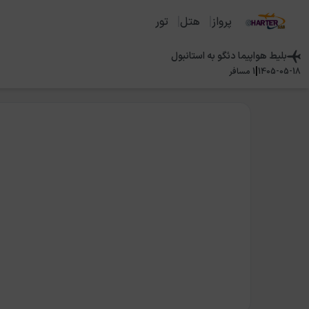
پرواز
هتل
تور
بلیط هواپیما
دئگو
به
استانبول
|
1405-05-18
1
مسافر