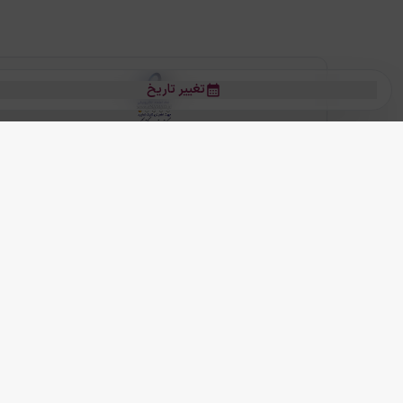
تغییر تاریخ
بلیط هواپیما
بلیط هواپیما تهران مشهد
بلیط چارتر
بلیط هواپیما تهران استانبول
رز
بیشتر
کلیه حقوق این سرویس (وب‌سایت و اپلیکیشن‌های موبایل) محفوظ و متعلق به
ما دنیا را نزدیکتر می کنیم
(
نسخه
2.8.0)