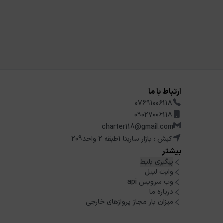
ارتباط با ما
07691006118
09027006118
charter118@gmail.com
کیش : بازار سارینا 1طبقه 2 واحد209
بیشتر
پیگیری بلیط
وایت لیبل
وب سرویس api
درباره ما
میزان بار مجاز پروازهای خارجی