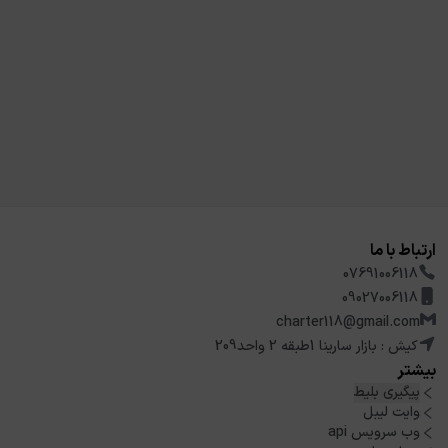
ارتباط با ما
07691006118
09027006118
charter118@gmail.com
کیش : بازار سارینا 1طبقه 2 واحد209
بیشتر
پیگیری بلیط
وایت لیبل
وب سرویس api