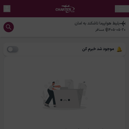
بلیط هواپیما
تاشکند
به
امان
|
1405-05-20
1
مسافر
موجود شد خبرم کن