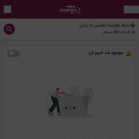
بلیط هواپیما
تفلیس
به
برلین
|
1405-05-18
1
مسافر
موجود شد خبرم کن