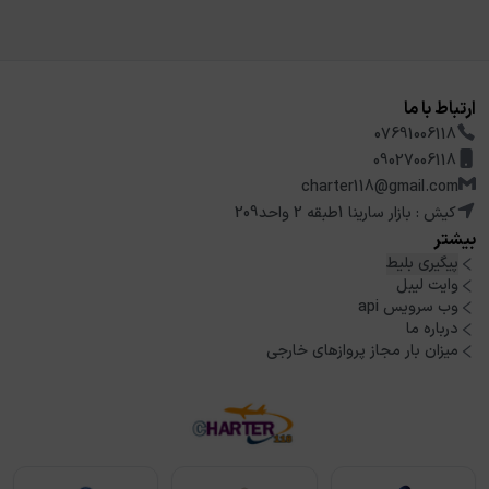
ارتباط با ما
07691006118
09027006118
charter118@gmail.com
کیش : بازار سارینا 1طبقه 2 واحد209
بیشتر
پیگیری بلیط
وایت لیبل
وب سرویس api
درباره ما
میزان بار مجاز پروازهای خارجی