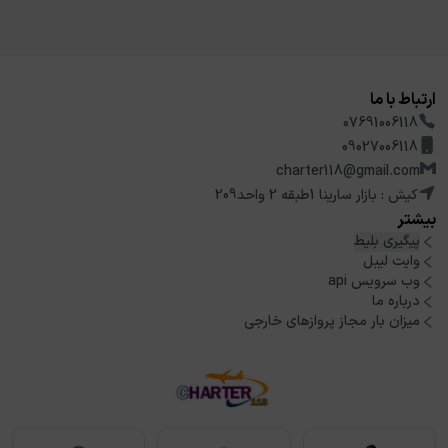
ارتباط با ما
07691006118
09027006118
charter118@gmail.com
کیش : بازار سارینا 1طبقه 2 واحد209
بیشتر
پیگیری بلیط
وایت لیبل
وب سرویس api
درباره ما
میزان بار مجاز پروازهای خارجی