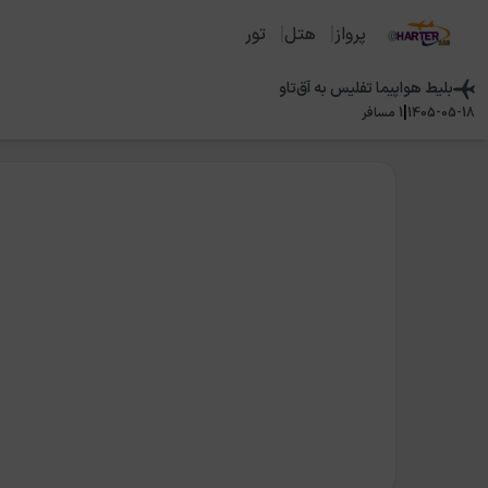
پرواز
هتل
تور
بلیط هواپیما
تفلیس
به
آق‌تاو
|
1405-05-18
1
مسافر