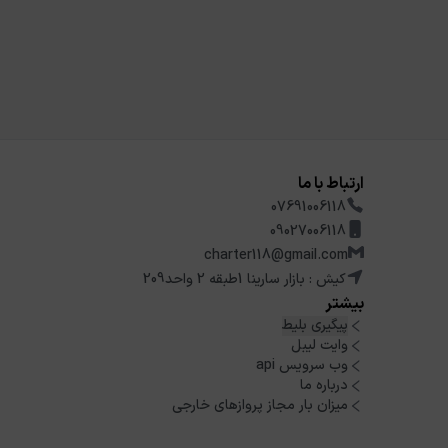
ارتباط با ما
07691006118
09027006118
charter118@gmail.com
کیش : بازار سارینا 1طبقه 2 واحد209
بیشتر
پیگیری بلیط
وایت لیبل
وب سرویس api
درباره ما
میزان بار مجاز پروازهای خارجی