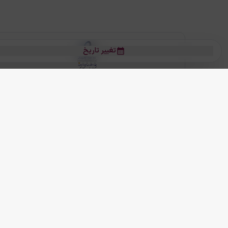
تغییر تاریخ
بلیط هواپیما
بلیط هواپیما تهران مشهد
بلیط چارتر
بلیط هواپیما تهران استانبول
رز
بیشتر
کلیه حقوق این سرویس (وب‌سایت و اپلیکیشن‌های موبایل) محفوظ و متعلق به
ما دنیا را نزدیکتر می کنیم
(
نسخه
2.8.0)