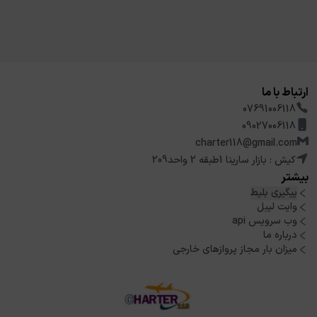
ارتباط با ما
07691006118
09027006118
charter118@gmail.com
کیش : بازار سارینا 1طبقه 2 واحد209
بیشتر
پیگیری بلیط
وایت لیبل
وب سرویس api
درباره ما
میزان بار مجاز پروازهای خارجی