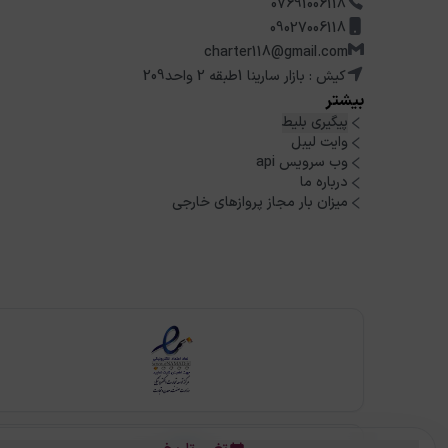
07691006118
09027006118
charter118@gmail.com
کیش : بازار سارینا 1طبقه 2 واحد209
بیشتر
پیگیری بلیط
وایت لیبل
وب سرویس api
درباره ما
میزان بار مجاز پروازهای خارجی