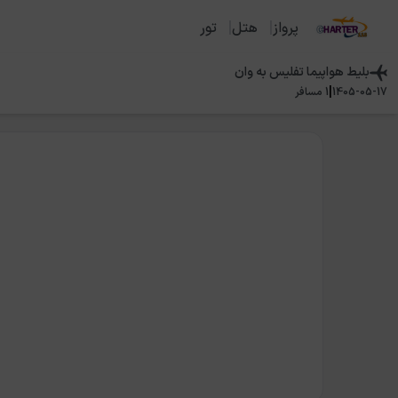
پرواز
هتل
تور
بلیط هواپیما
تفلیس
به
وان
|
1405-05-17
1
مسافر