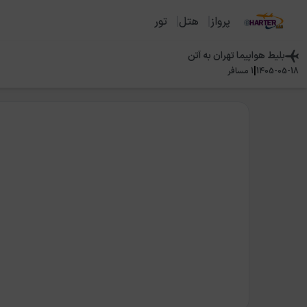
پرواز
هتل
تور
بلیط هواپیما
تهران
به
آتن
|
1405-05-18
1
مسافر