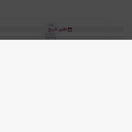
تغییر تاریخ
بلیط هواپیما
بلیط هواپیما تهران مشهد
بلیط چارتر
بلیط هواپیما تهران استانبول
رز
بیشتر
کلیه حقوق این سرویس (وب‌سایت و اپلیکیشن‌های موبایل) محفوظ و متعلق به
ما دنیا را نزدیکتر می کنیم
(
نسخه
2.8.0)