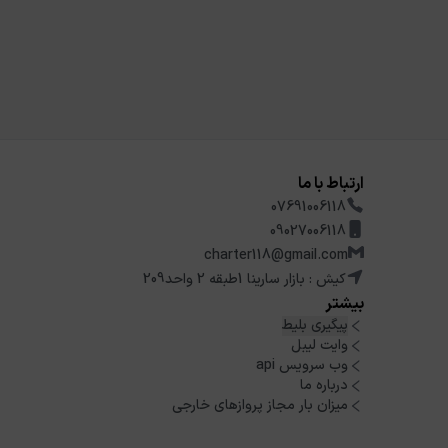
ارتباط با ما
07691006118
09027006118
charter118@gmail.com
کیش : بازار سارینا 1طبقه 2 واحد209
بیشتر
پیگیری بلیط
وایت لیبل
وب سرویس api
درباره ما
میزان بار مجاز پروازهای خارجی