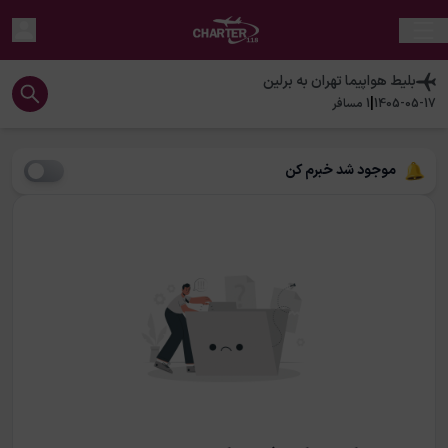
بلیط هواپیما
تهران
به
برلین
|
1405-05-17
1
مسافر
موجود شد خبرم کن