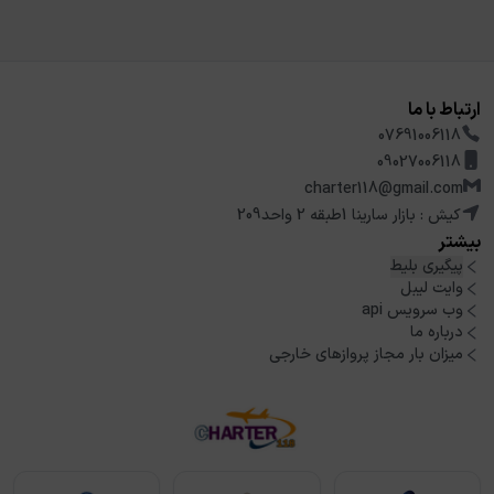
ارتباط با ما
07691006118
09027006118
charter118@gmail.com
کیش : بازار سارینا 1طبقه 2 واحد209
بیشتر
پیگیری بلیط
وایت لیبل
وب سرویس api
درباره ما
میزان بار مجاز پروازهای خارجی