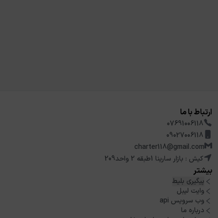
ارتباط با ما
07691006118
09027006118
charter118@gmail.com
کیش : بازار سارینا 1طبقه 2 واحد209
بیشتر
پیگیری بلیط
وایت لیبل
وب سرویس api
درباره ما