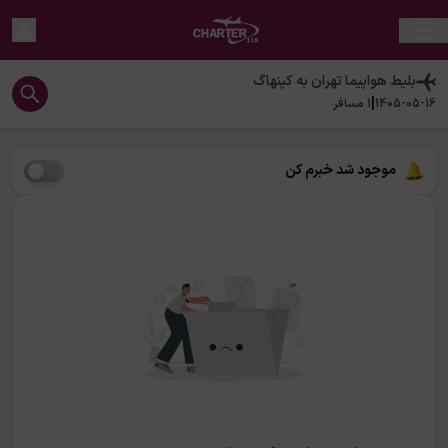
بلیط هواپیما
تهران
به
کپنهاگ
|
1405-05-16
1
مسافر
موجود شد خبرم کن