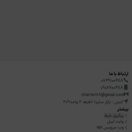
ارتباط با ما
07691006118
09027006118
charter118@gmail.com
کیش : بازار سارینا 1طبقه 2 واحد209
بیشتر
پیگیری بلیط
وایت لیبل
وب سرویس api