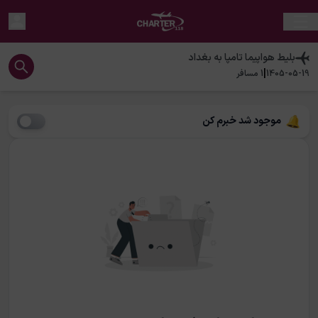
بلیط هواپیما
تامپا
به
بغداد
|
1405-05-19
1
مسافر
موجود شد خبرم کن