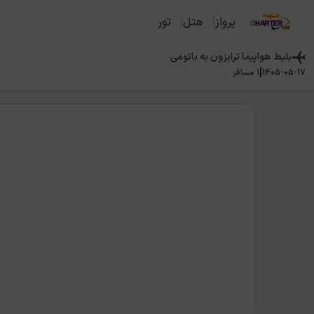
پرواز
هتل
تور
بلیط هواپیما
ترابزون
به
باتومی
|
1405-05-17
1
مسافر