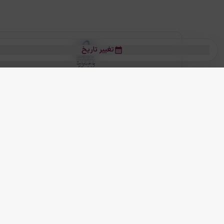
تغییر تاریخ
بلیط هواپیما
بلیط هواپیما تهران مشهد
بلیط چارتر
بلیط هواپیما تهران استانبول
رز
بیشتر
کلیه حقوق این سرویس (وب‌سایت و اپلیکیشن‌های موبایل) محفوظ و متعلق به
ما دنیا را نزدیکتر می کنیم
(
نسخه
2.8.0)