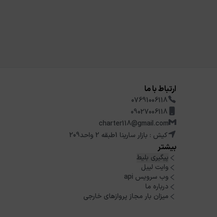
ارتباط با ما
07691006118
09027006118
charter118@gmail.com
کیش : بازار سارینا 1طبقه 2 واحد209
بیشتر
پیگیری بلیط
وایت لیبل
وب سرویس api
درباره ما
میزان بار مجاز پروازهای خارجی