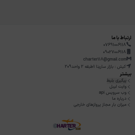
ارتباط با ما
07691006118
09027006118
charter118@gmail.com
کیش : بازار سارینا 1طبقه 2 واحد209
بیشتر
پیگیری بلیط
وایت لیبل
وب سرویس api
درباره ما
میزان بار مجاز پروازهای خارجی