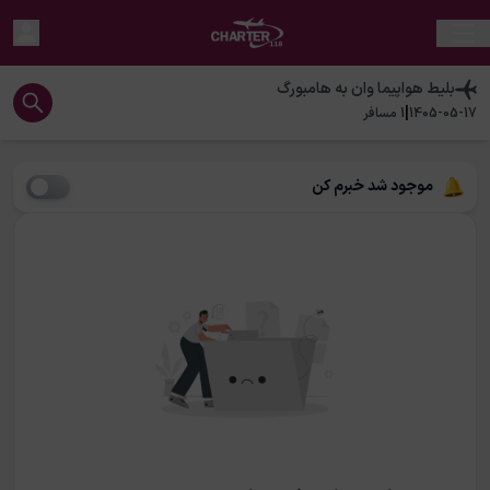
بلیط هواپیما
وان
به
هامبورگ
|
1405-05-17
1
مسافر
موجود شد خبرم کن