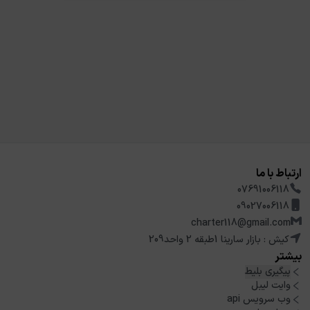
ارتباط با ما
07691006118
09027006118
charter118@gmail.com
کیش : بازار سارینا 1طبقه 2 واحد209
بیشتر
پیگیری بلیط
وایت لیبل
وب سرویس api