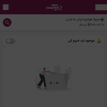
بلیط هواپیما
وان
به
لندن
|
1405-05-20
1
مسافر
موجود شد خبرم کن