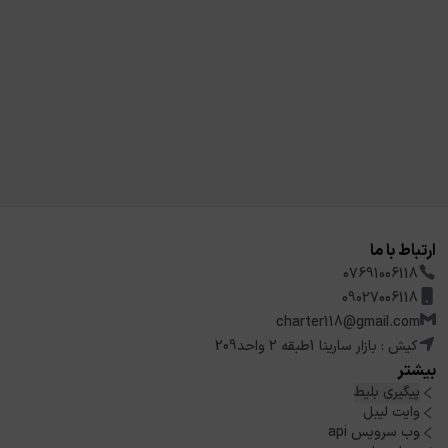
ارتباط با ما
07691006118
09027006118
charter118@gmail.com
کیش : بازار سارینا 1طبقه 2 واحد209
بیشتر
پیگیری بلیط
وایت لیبل
وب سرویس api