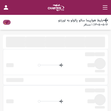
بلیط هواپیما
سائو پائولو
به
تورنتو
1405-05-16
|
1
مسافر