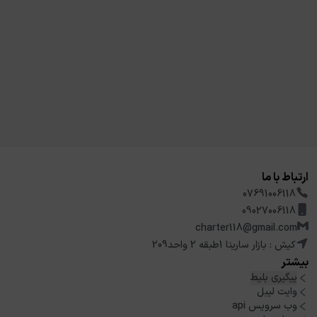
ارتباط با ما
07691006118
09027006118
charter118@gmail.com
کیش : بازار سارینا 1طبقه 2 واحد209
بیشتر
پیگیری بلیط
وایت لیبل
وب سرویس api