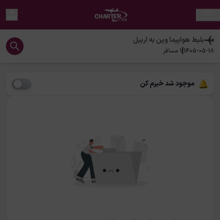
بلیط هواپیما
وین
به
اربیل
|
1405-05-18
1
مسافر
موجود شد خبرم کن