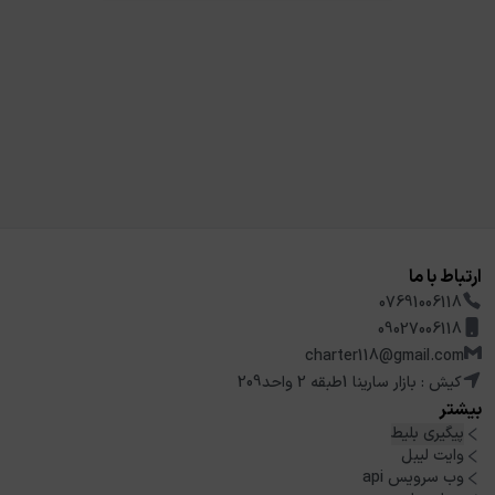
ارتباط با ما
07691006118
09027006118
charter118@gmail.com
کیش : بازار سارینا 1طبقه 2 واحد209
بیشتر
پیگیری بلیط
وایت لیبل
وب سرویس api