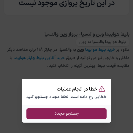
در این تاریخ پروازی موجود نیست
بلیط هواپیما وین والنسیا - پرواز وین والنسیا
بلیط هواپیما والنسیا به وین
علاوه بر
خرید بلیط هواپیما
وین
به
والنسیا
، در چارتر 118 برای مقاصد دیگر
داخلی و خارجی نیز می توانید از طریق
خرید آنلاین بلیط چارتر هواپیما
با
مقایسه قیمت بلیط، بهترین گزینه را انتخاب کنید .
خطا در انجام عملیات
خطایی رخ داده است. لطفا مجدد جستجو کنید
جستجو مجدد