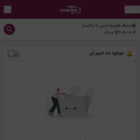
بلیط هواپیما
وین
به
والنسیا
|
1405-05-16
1
مسافر
موجود شد خبرم کن