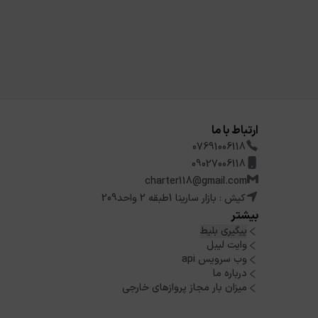
ارتباط با ما
07691006118
09027006118
charter118@gmail.com
کیش : بازار سارینا 1طبقه 2 واحد209
بیشتر
پیگیری بلیط
وایت لیبل
وب سرویس api
درباره ما
میزان بار مجاز پروازهای خارجی