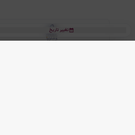
تغییر تاریخ
بلیط هواپیما
بلیط هواپیما تهران مشهد
بلیط چارتر
بلیط هواپیما تهران استانبول
رز
بیشتر
کلیه حقوق این سرویس (وب‌سایت و اپلیکیشن‌های موبایل) محفوظ و متعلق به
ما دنیا را نزدیکتر می کنیم
(
نسخه
2.8.0)