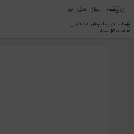
پرواز
هتل
تور
بلیط هواپیما
ووهان
به
استانبول
|
1405-05-18
1
مسافر