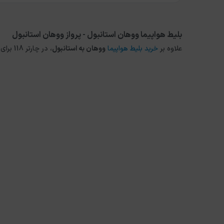
بلیط هواپیما ووهان استانبول - پرواز ووهان استانبول
علاوه بر
خرید بلیط هواپیما
ووهان
به
استانبول
، در چارتر 118 برای مقاصد دیگر داخلی و خارجی نیز می توانید از طریق