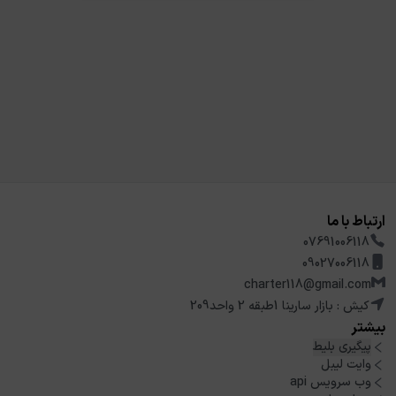
ارتباط با ما
07691006118
09027006118
charter118@gmail.com
کیش : بازار سارینا 1طبقه 2 واحد209
بیشتر
پیگیری بلیط
وایت لیبل
وب سرویس api