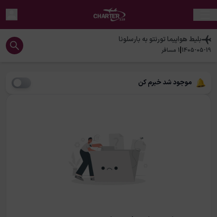
بلیط هواپیما
تورنتو
به
بارسلونا
|
1405-05-19
1
مسافر
موجود شد خبرم کن