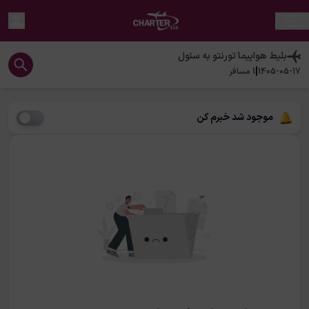
بلیط هواپیما
تورنتو
به
سئول
|
1405-05-17
1
مسافر
موجود شد خبرم کن