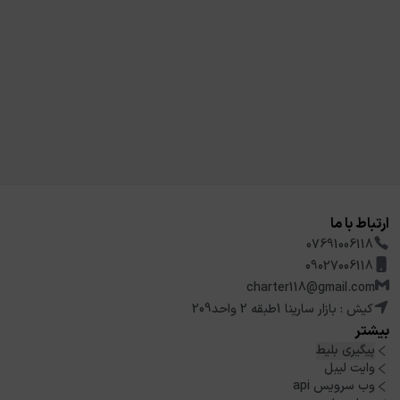
ارتباط با ما
07691006118
09027006118
charter118@gmail.com
کیش : بازار سارینا 1طبقه 2 واحد209
بیشتر
پیگیری بلیط
وایت لیبل
وب سرویس api