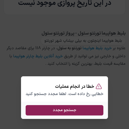
در این تاریخ پروازی موجود نیست
بلیط هواپیما تورنتو سئول - پرواز تورنتو سئول
بلیط هواپیما اینچئون به بیلی بیشاپ شهر تورنتو
علاوه بر
خرید بلیط هواپیما
تورنتو
به
سئول
، در چارتر 118 برای مقاصد دیگر
داخلی و خارجی نیز می توانید از طریق
خرید آنلاین بلیط چارتر هواپیما
با
مقایسه قیمت بلیط، بهترین گزینه را انتخاب کنید .
خطا در انجام عملیات
خطایی رخ داده است. لطفا مجدد جستجو کنید
جستجو مجدد