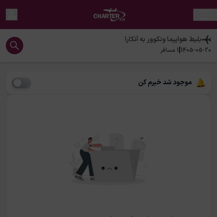
بلیط هواپیما
ونکوور
به
آنکارا
|
1405-05-20
1
مسافر
موجود شد خبرم کن