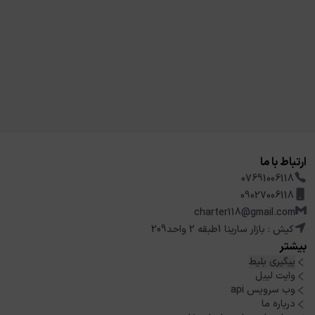
ارتباط با ما
07691006118
09027006118
charter118@gmail.com
کیش : بازار سارینا 1طبقه 2 واحد209
بیشتر
پیگیری بلیط
وایت لیبل
وب سرویس api
درباره ما