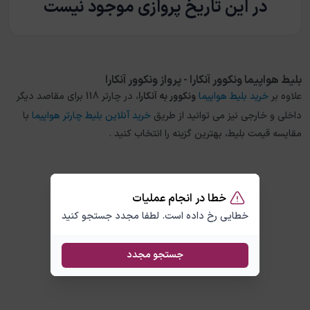
در این تاریخ پروازی موجود نیست
بلیط هواپیما ونکوور آنکارا - پرواز ونکوور آنکارا
علاوه بر
خرید بلیط هواپیما
ونکوور
به
آنکارا
، در چارتر 118 برای مقاصد دیگر
داخلی و خارجی نیز می توانید از طریق
خرید آنلاین بلیط چارتر هواپیما
با
مقایسه قیمت بلیط، بهترین گزینه را انتخاب کنید .
خطا در انجام عملیات
خطایی رخ داده است. لطفا مجدد جستجو کنید
جستجو مجدد