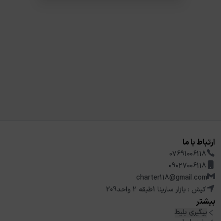
ارتباط با ما
07691006118
09027006118
charter118@gmail.com
کیش : بازار سارینا 1طبقه 2 واحد209
بیشتر
پیگیری بلیط