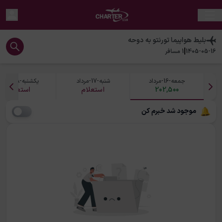
بلیط هواپیما
تورنتو
به
دوحه
|
1405-05-16
1
مسافر
جمعه-16-مرداد
شنبه-17-مرداد
یکشنبه-18-مرداد
202,500
استعلام
استعلام
موجود شد خبرم کن