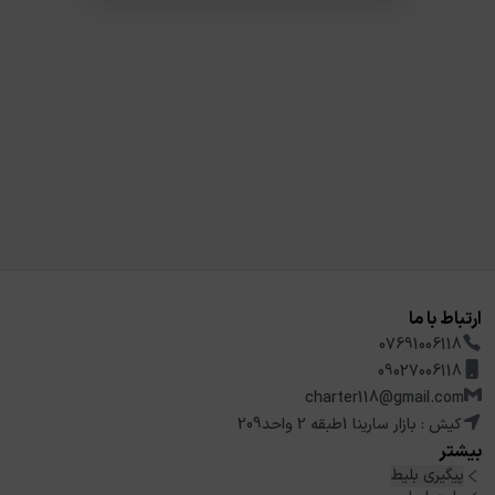
ارتباط با ما
07691006118
09027006118
charter118@gmail.com
کیش : بازار سارینا 1طبقه 2 واحد209
بیشتر
پیگیری بلیط