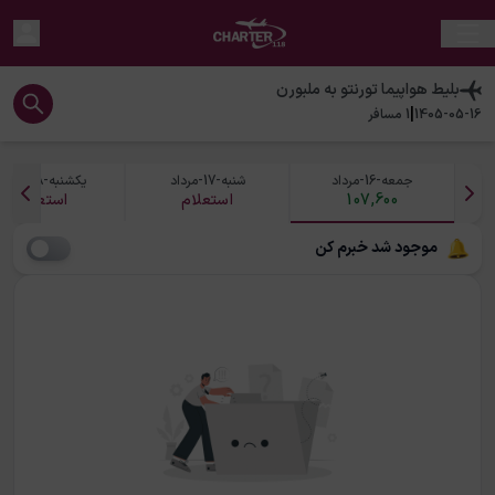
بلیط هواپیما
تورنتو
به
ملبورن
|
1405-05-16
1
مسافر
جمعه-16-مرداد
شنبه-17-مرداد
یکشنبه-18-مرداد
107,600
استعلام
استعلام
موجود شد خبرم کن