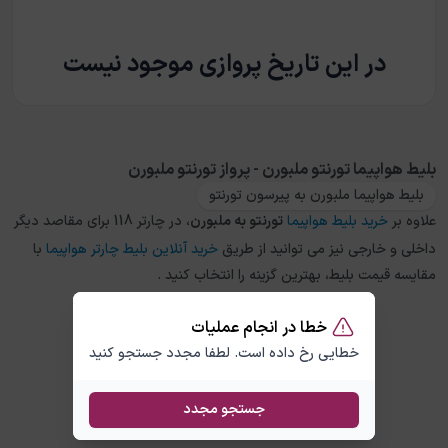
در این تاریخ پروازی موجود نیست
بلیط هواپیما تورنتو ملبورن - پرواز تورنتو ملبورن
بلیط هواپیما ملبورن به پیرسون تورنتو
علاوه بر
خرید بلیط هواپیما
تورنتو
به
ملبورن
، در چارتر 118 برای مقاصد دیگر
داخلی و خارجی نیز می توانید از طریق
خرید آنلاین بلیط چارتر هواپیما
با
مقایسه قیمت بلیط، بهترین گزینه را انتخاب کنید .
خطا در انجام عملیات
خطایی رخ داده است. لطفا مجدد جستجو کنید
جستجو مجدد