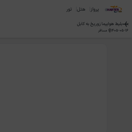
پرواز
هتل
تور
بلیط هواپیما
زوریخ
به
کابل
|
1405-05-16
1
مسافر