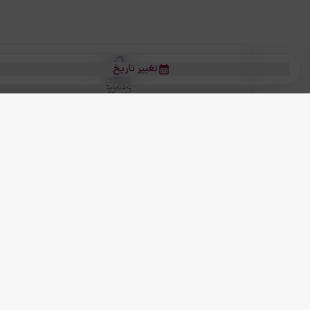
تغییر تاریخ
بلیط هواپیما
بلیط هواپیما تهران مشهد
بلیط چارتر
بلیط هواپیما تهران استانبول
رز
بیشتر
کلیه حقوق این سرویس (وب‌سایت و اپلیکیشن‌های موبایل) محفوظ و متعلق به
ما دنیا را نزدیکتر می کنیم
(
نسخه
2.8.0)