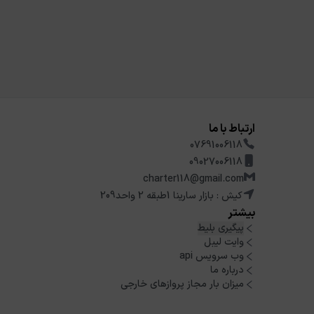
ارتباط با ما
07691006118
09027006118
charter118@gmail.com
کیش : بازار سارینا 1طبقه 2 واحد209
بیشتر
پیگیری بلیط
وایت لیبل
وب سرویس api
درباره ما
میزان بار مجاز پروازهای خارجی