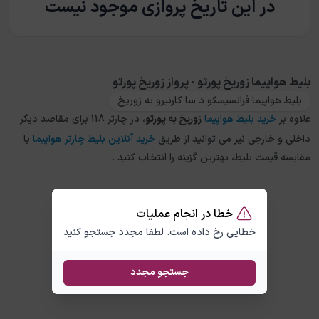
در این تاریخ پروازی موجود نیست
بلیط هواپیما زوریخ پورتو - پرواز زوریخ پورتو
بلیط هواپیما فرانسیسکو د سا کارنیرو به زوریخ
علاوه بر
خرید بلیط هواپیما
زوریخ
به
پورتو
، در چارتر 118 برای مقاصد دیگر
داخلی و خارجی نیز می توانید از طریق
خرید آنلاین بلیط چارتر هواپیما
با
مقایسه قیمت بلیط، بهترین گزینه را انتخاب کنید .
خطا در انجام عملیات
خطایی رخ داده است. لطفا مجدد جستجو کنید
جستجو مجدد