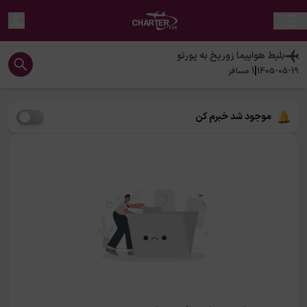
بلیط هواپیما
زوریخ
به
پورتو
|
1405-05-19
1
مسافر
موجود شد خبرم کن