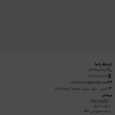
ارتباط با ما
07691006118
09027006118
charter118@gmail.com
کیش : بازار سارینا 1طبقه 2 واحد209
بیشتر
پیگیری بلیط
وایت لیبل
وب سرویس api