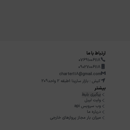
ارتباط با ما
07691006118
09027006118
charter118@gmail.com
کیش : بازار سارینا 1طبقه 2 واحد209
بیشتر
پیگیری بلیط
وایت لیبل
وب سرویس api
درباره ما
میزان بار مجاز پروازهای خارجی