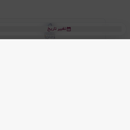
تغییر تاریخ
بلیط هواپیما
بلیط هواپیما تهران مشهد
بلیط چارتر
بلیط هواپیما تهران استانبول
رز
بیشتر
کلیه حقوق این سرویس (وب‌سایت و اپلیکیشن‌های موبایل) محفوظ و متعلق به
ما دنیا را نزدیکتر می کنیم
(
نسخه
2.8.0)