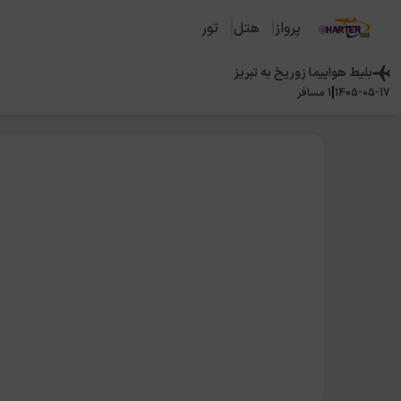
پرواز
هتل
تور
بلیط هواپیما
زوریخ
به
تبريز
|
1405-05-17
1
مسافر